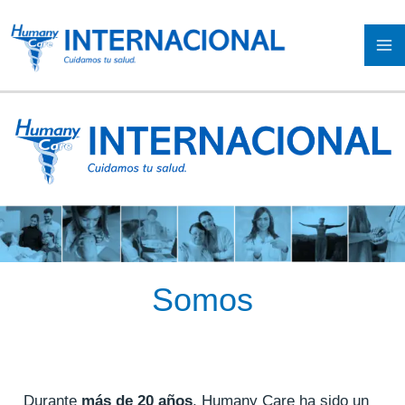
Ir
al
M
contenido
Nosotros
M
Somos
Durante
más de 20 años
, Humany Care ha sido un